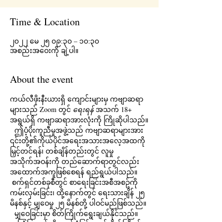
Time & Location
၂၀၂၂ မေ ၂၅ ၀၉:၃၀ – ၁၀:၃၀
အစည်းအဝေးကို ချဲ့ပါ။
About the event
ကယ်လီဖိုးနီးယားရှိ ကျောင်းများမှ ကဗျာဆရာ
များသည် Zoom တွင် 
ရေးရန်
 အသက် 18+ 
အရွယ်ရှိ ကဗျာဆရာအားလုံးကို ကြိုဆိုပါသည်။
  ဤပံ့ပိုးကူညီမှုအဖွဲ့သည် ကဗျာဆရာများအား 
၎င်းတို့၏ကိုယ်ပိုင်အရေးအသားအလေ့အထကို 
မြှင့်တင်ရန်၊ တစ်ချိန်တည်းတွင် လူမှု
အသိုက်အဝန်းကို တည်ဆောက်ရာတွင်လည်း 
အထောက်အကူဖြစ်စေရန် ရည်ရွယ်ပါသည်။ 
 စက်ရှင်တစ်ခုစီတွင် စာရေးခြင်းအစီအစဥ်ကို 
ကမ်းလှမ်းခြင်း၊ ထို့နောက်တွင် ရေးသားချိန် ၂၅ 
မိနစ်နှင့် မျှဝေမှု ၂၅ မိနစ်တို့ ပါဝင်မည်ဖြစ်သည်။
  မျှဝေခြင်းမှာ စိတ်ကြိုက်ရွေးချယ်နိုင်သည်။  