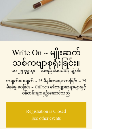
Write On ~ မျိုးဆက်
သစ်ကဗျာစုရုံးခြင်း။
မေ ၂၅ ဗုဒ္ဓဟူး
  |  
အစည်းအဝေးကို ချဲ့ပါ။
အချက်ပေးချက် ~ 25 မိနစ်စာရေးသားခြင်း ~ 25
မိနစ်မျှဝေခြင်း ~ CalPoets ၏ကဗျာဆရာများနှင့်
ဝန်ထမ်းများမှဦးဆောင်သည်
Registration is Closed
See other events