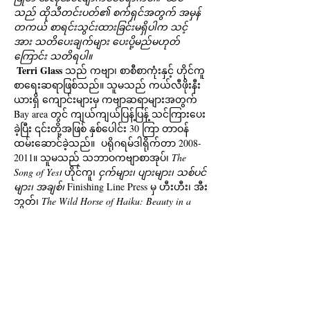
သည် ထိုသီတင်းပတ်၏ စက်ရှင်အတွက် အမှန်
တကယ် စာရင်းသွင်းထားခြင်းမရှိပါက သင့်
အား သတိပေးချက်များ ပေးပို့မည်မဟုတ်
ကြောင်း သတိရပါ။
Terri Glass
 သည် ကဗျာ၊ စာစီစာကုံးနှင့် ဟိုင်ကူ
စာရေးဆရာဖြစ်သည်။ သူမသည် ကယ်လီဖိုးနီး
ယားရှိ ကျောင်းများမှ ကဗျာဆရာများအတွက် 
Bay area တွင် ကျယ်ကျယ်ပြန့်ပြန့် သင်ကြားပေး
ခဲ့ပြီး ၎င်းတို့အဖြစ် နှစ်ပေါင်း 30 ကြာ တာဝန်
ထမ်းဆောင်ခဲ့သည်။  ပရိုဂရမ်ဒါရိုက်တာ 2008-
2011။ သူမသည် သဘာဝကဗျာစာအုပ်၊ 
The 
Song of Yes၊
 ဟိုင်ကူ၊ 
ငှက်များ၊ ပျားများ၊ သစ်ပင်
များ၊ အချစ်၊
 Finishing Line Press မှ ဟီးဟီး၊ အီး
ဘွတ်၊ 
The Wild Horse of Haiku: Beauty in a 
ပြောင်းလဲခြင်းပုံစ…
Show More
Tickets