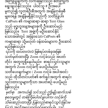
အကြံပြုချက်ကို လက်ခံခြင်းသည် စိတ်ကြိုက်
ရွေးချယ်နိုင်သည်။  ပါဝင်သူ # ဦးအပေါ်
မူတည်၍ လူတစ်ဦးစီအတွက် အချိန်တစ်ခုစီ
မျှဝေရန် အချိန်မရှိနိုင်သည်ကို သတိပြုပါ။ 
 CalPoets ၏ ကဗျာဆရာ-ဆရာ Terri Glass 
သည် ဗုဒ္ဓဟူးနေ့အများစုကို ဦးဆောင်မည်
ဖြစ်သည်။  Terri အဖွဲ့ကို မဦးဆောင်နိုင်
သောအခါတွင် အခြားသော CalPoets ၏ 
ကဗျာဆရာ သို့မဟုတ် ဝန်ထမ်းများက ဦးဆောင်
မည်ဖြစ်သည်။
 ၎င်းကို ထပ်တလဲလဲ ဖြစ်ရပ်တစ်ခုအဖြစ် 
သတ်မှတ်ထားပြီး Zoom လင့်ခ်သည် အပတ်
တိုင်း အတူတူရှိနေပါမည်။  စာရင်းသွင်းသူများ
အတွက် Zoom လင့်ခ်ကို ပေးပို့ပါမည်။  
သတိပေးချက်များ ( Zoom လင့်ခ် အပါအဝင်) 
သည် ထိုသီတင်းပတ်၏ စက်ရှင်အတွက် စာရင်း
သွင်းထားသူများကိုသာ အပတ်စဉ် ပေးပို့မည်
ဖြစ်သည်။ 
မှတ်စု:
အကယ်၍ သင်သည် ဤမျိုးဆက်သစ်
စုဝေးမှုတွင် တစ်ကြိမ်ပါဝင်ဖူးပါက၊ လင့်ခ်ကို 
သိမ်းဆည်းထားပြီး ပြန်လည်စာရင်းသွင်းခြင်းမ
ပြုဘဲ အလိုအလျောက်ဝင်ရောက်ပါ။
သင်