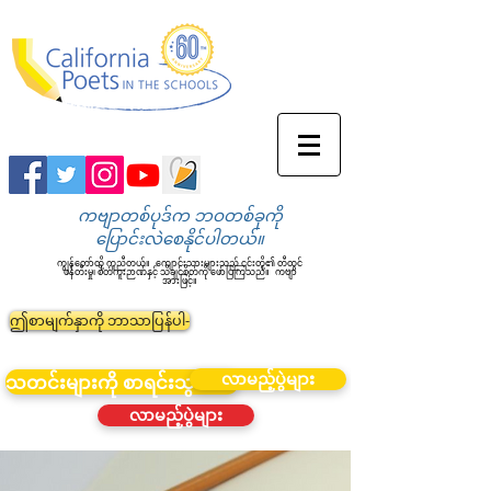
ကဗျာတစ်ပုဒ်က ဘဝတစ်ခုကို
ပြောင်းလဲစေနိုင်ပါတယ်။
ကျွန်တော်တို့ ကူညီတယ်။
ကျောင်းသားများသည် ၎င်းတို့၏ တီထွင်
ဖန်တီးမှု၊ စိတ်ကူးဉာဏ်နှင့် သိချင်စိတ်ကို ဖော်ပြကြသည်။
ကဗျာ
အားဖြင့်။
ဤစာမျက်နှာကို ဘာသာပြန်ပါ-
လာမည့်ပွဲများ
သတင်းများကို စာရင်းသွင်းပါ။
လာမည့်ပွဲများ