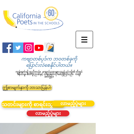
ကဗျာတစ်ပုဒ်က ဘဝတစ်ခုကို
ပြောင်းလဲစေနိုင်ပါတယ်။
ကျွန်တော်တို့ ကူညီတယ်။
ကျောင်းသားများသည် ၎င်းတို့၏ တီထွင်
ဖန်တီးမှု၊ စိတ်ကူးဉာဏ်နှင့် သိချင်စိတ်ကို ဖော်ပြကြသည်။
ကဗျာ
အားဖြင့်။
ဤစာမျက်နှာကို ဘာသာပြန်ပါ-
လာမည့်ပွဲများ
သတင်းများကို စာရင်းသွင်းပါ။
လာမည့်ပွဲများ