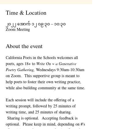
Time & Location
၂၀၂၂ အောက် ၁၂ ၀၉:၃၀ – ၁၀:၃၀
Zoom Meeting
About the event
California Poets in the Schools welcomes all 
poets, ages 18+ to 
Write On ~ a Generative 
Poetry Gathering, 
Wednesdays 9:30am-10:30am 
on Zoom.  This supportive group is meant to 
help poets to foster their own writing practice, 
while also building community at the same time. 
Each session will include the offering of a 
writing prompt, followed by 25 minutes of 
writing time, and 25 minutes of sharing. 
 Sharing is optional.  Accepting feedback is 
optional.  Please keep in mind, depending on #'s 