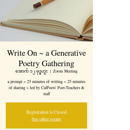
Write On ~ a Generative
Poetry Gathering
အောက် ၁၂ ဗုဒ္ဓဟူး
  |  
Zoom Meeting
a prompt ~ 25 minutes of writing ~ 25 minutes
of sharing ~ led by CalPoets' Poet-Teachers &
staff
Registration is Closed
See other events