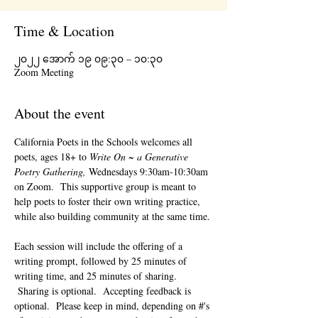
Time & Location
၂၀၂၂ အောက် ၁၉ ၀၉:၃၀ – ၁၀:၃၀
Zoom Meeting
About the event
California Poets in the Schools welcomes all 
poets, ages 18+ to 
Write On ~ a Generative 
Poetry Gathering, 
Wednesdays 9:30am-10:30am 
on Zoom.  This supportive group is meant to 
help poets to foster their own writing practice, 
while also building community at the same time. 
Each session will include the offering of a 
writing prompt, followed by 25 minutes of 
writing time, and 25 minutes of sharing. 
 Sharing is optional.  Accepting feedback is 
optional.  Please keep in mind, depending on #'s 