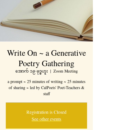
Write On ~ a Generative
Poetry Gathering
အောက် ၁၉ ဗုဒ္ဓဟူး
  |  
Zoom Meeting
a prompt ~ 25 minutes of writing ~ 25 minutes
of sharing ~ led by CalPoets' Poet-Teachers &
staff
Registration is Closed
See other events