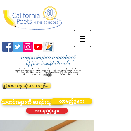
ကဗျာတစ်ပုဒ်က ဘဝတစ်ခုကို
ပြောင်းလဲစေနိုင်ပါတယ်။
ကျွန်တော်တို့ ကူညီတယ်။
ကျောင်းသားများသည် ၎င်းတို့၏ တီထွင်
ဖန်တီးမှု၊ စိတ်ကူးဉာဏ်နှင့် သိချင်စိတ်ကို ဖော်ပြကြသည်။
ကဗျာ
အားဖြင့်။
ဤစာမျက်နှာကို ဘာသာပြန်ပါ-
လာမည့်ပွဲများ
သတင်းများကို စာရင်းသွင်းပါ။
လာမည့်ပွဲများ