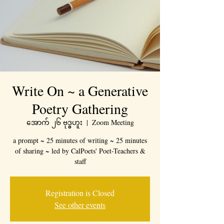
Write On ~ a Generative
Poetry Gathering
အောက် ၂၆ ဗုဒ္ဓဟူး
  |  
Zoom Meeting
a prompt ~ 25 minutes of writing ~ 25 minutes
of sharing ~ led by CalPoets' Poet-Teachers &
staff
Registration is Closed
See other events