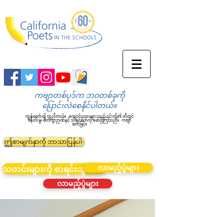
ကဗျာတစ်ပုဒ်က ဘဝတစ်ခုကို
ပြောင်းလဲစေနိုင်ပါတယ်။
ကျွန်တော်တို့ ကူညီတယ်။
ကျောင်းသားများသည် ၎င်းတို့၏ တီထွင်
ဖန်တီးမှု၊ စိတ်ကူးဉာဏ်နှင့် သိချင်စိတ်ကို ဖော်ပြကြသည်။
ကဗျာ
အားဖြင့်။
ဤစာမျက်နှာကို ဘာသာပြန်ပါ-
လာမည့်ပွဲများ
သတင်းများကို စာရင်းသွင်းပါ။
လာမည့်ပွဲများ