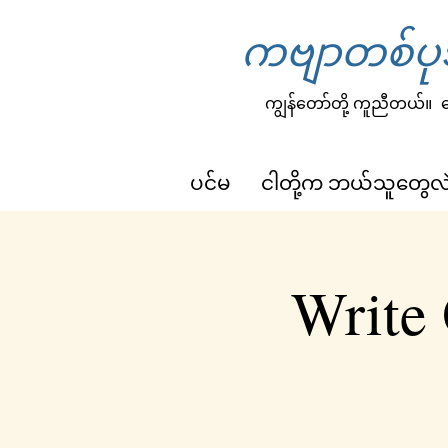
ကဗျာတစ်ပုဒ
ကျွန်တော်တို့ ကူညီတယ်။
က
ပင်မ
ငါတို့က ဘယ်သူတွေလ
Write 