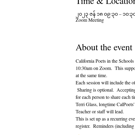
Time & Locatio
၂၀၂၃ ဇန် ၁၈ ၀၉:၃၀ – ၁၀:၃
Zoom Meeting
About the event
California Poets in the Schools
10:30am on Zoom.  This supporti
at the same time.  
Each session will include the o
 Sharing is optional.  Acceptin
for each person to share each ti
Terri Glass, longtime CalPoets
Teacher or staff will lead.
This is set up as a recurring e
register.  Reminders (includi