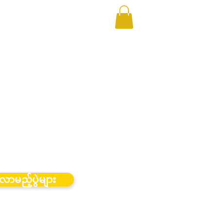
လာမည့်ပွဲများ