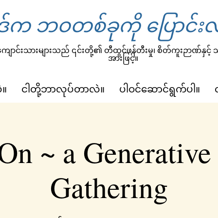
်က ဘဝတစ်ခုကို ပြောင်းလ
ျောင်းသားများသည် ၎င်းတို့၏ တီထွင်ဖန်တီးမှု၊ စိတ်ကူးဉာဏ်နှင့်
အားဖြင့်။
ဲ။
ငါတို့ဘာလုပ်တာလဲ။
ပါဝင်ဆောင်ရွက်ပါ။
On ~ a Generative
Gathering