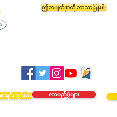
ဤစာမျက်နှာကို ဘာသာပြန်ပါ-
လာမည့်ပွဲများ
စာရင်းသွင်းပါ။