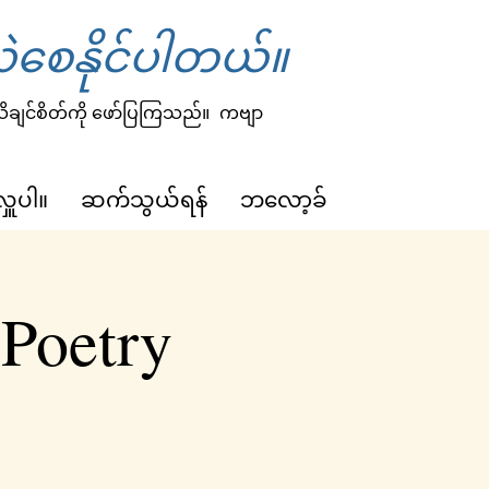
ဲစေနိုင်ပါတယ်။
 သိချင်စိတ်ကို ဖော်ပြကြသည်။
ကဗျာ
လှူပါ။
ဆက်သွယ်ရန်
ဘလော့ခ်
 Poetry