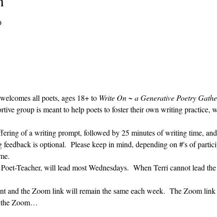
n
၀
 welcomes all poets, ages 18+ to 
Write On ~ a Generative Poetry Gathe
ve group is meant to help poets to foster their own writing practice, 
ffering of a writing prompt, followed by 25 minutes of writing time, and
g feedback is optional.  Please keep in mind, depending on #'s of partici
me.  
' Poet-Teacher, will lead most Wednesdays.  When Terri cannot lead the
vent and the Zoom link will remain the same each week.  The Zoom link 
ng the Zoom…