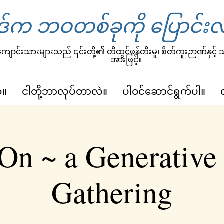
်က ဘဝတစ်ခုကို ပြောင်းလ
ျောင်းသားများသည် ၎င်းတို့၏ တီထွင်ဖန်တီးမှု၊ စိတ်ကူးဉာဏ်နှင့်
အားဖြင့်။
ဲ။
ငါတို့ဘာလုပ်တာလဲ။
ပါဝင်ဆောင်ရွက်ပါ။
On ~ a Generative
Gathering