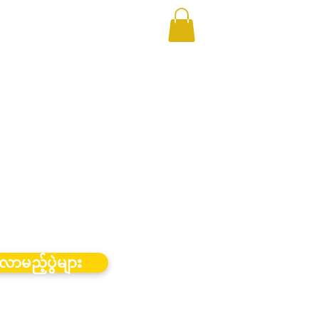
လာမည့်ပွဲများ