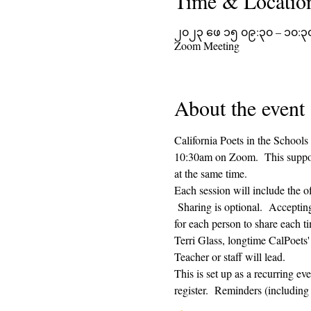
Time & Locatio
၂၀၂၃ ဖေ ၁၅ ၀၉:၃၀ – ၁၀:၃
Zoom Meeting
About the event
California Poets in the Schools
10:30am on Zoom.  This supporti
at the same time.  
Each session will include the o
 Sharing is optional.  Acceptin
for each person to share each ti
Terri Glass, longtime CalPoets
Teacher or staff will lead.
This is set up as a recurring e
register.  Reminders (includi