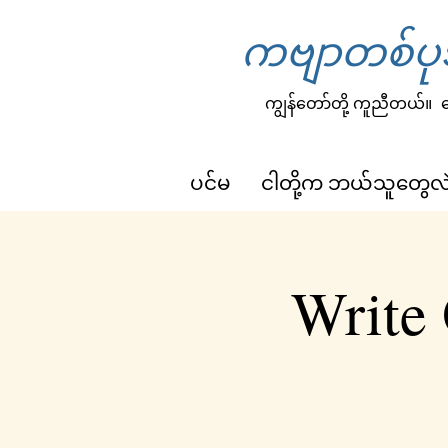
ကဗျာတစ်ပုဒ
ကျွန်တော်တို့ ကူညီတယ်။
က
ပင်မ
ငါတို့က ဘယ်သူတွေလ
Write 