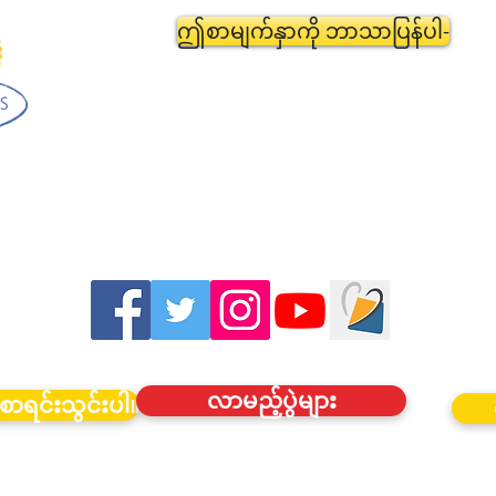
ဤစာမျက်နှာကို ဘာသာပြန်ပါ-
လာမည့်ပွဲများ
စာရင်းသွင်းပါ။