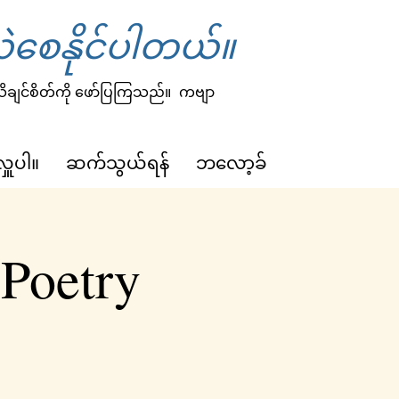
ဲစေနိုင်ပါတယ်။
 သိချင်စိတ်ကို ဖော်ပြကြသည်။
ကဗျာ
လှူပါ။
ဆက်သွယ်ရန်
ဘလော့ခ်
 Poetry