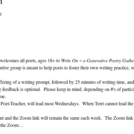
n
၀
 welcomes all poets, ages 18+ to 
Write On ~ a Generative Poetry Gathe
ve group is meant to help poets to foster their own writing practice, 
ffering of a writing prompt, followed by 25 minutes of writing time, and
g feedback is optional.  Please keep in mind, depending on #'s of partici
me.  
' Poet-Teacher, will lead most Wednesdays.  When Terri cannot lead the
vent and the Zoom link will remain the same each week.  The Zoom link 
ng the Zoom…