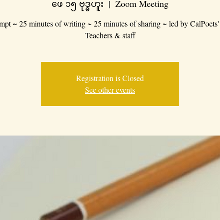
ဖေ ၁၅ ဗုဒ္ဓဟူး
  |  
Zoom Meeting
mpt ~ 25 minutes of writing ~ 25 minutes of sharing ~ led by CalPoets'
Teachers & staff
Registration is Closed
See other events