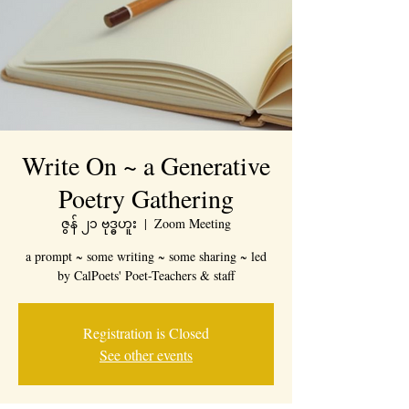
Write On ~ a Generative
Poetry Gathering
ဇွန် ၂၁ ဗုဒ္ဓဟူး
  |  
Zoom Meeting
a prompt ~ some writing ~ some sharing ~ led
by CalPoets' Poet-Teachers & staff
Registration is Closed
See other events