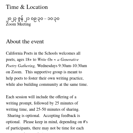
Time & Location
၂၀၂၃ ဇွန် ၂၁ ၀၉:၃၀ – ၁၀:၃၀
Zoom Meeting
About the event
California Poets in the Schools welcomes all 
poets, ages 18+ to 
Write On ~ a Generative 
Poetry Gathering, 
Wednesdays 9:30am-10:30am 
on Zoom.  This supportive group is meant to 
help poets to foster their own writing practice, 
while also building community at the same time. 
Each session will include the offering of a 
writing prompt, followed by 25 minutes of 
writing time, and 25-50 minutes of sharing. 
 Sharing is optional.  Accepting feedback is 
optional.  Please keep in mind, depending on #'s 
of participants, there may not be time for each 