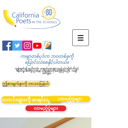
ကဗျာတစ်ပုဒ်က ဘဝတစ်ခုကို
ပြောင်းလဲစေနိုင်ပါတယ်။
ကျွန်တော်တို့ ကူညီတယ်။
ကျောင်းသားများသည် ၎င်းတို့၏ တီထွင်
ဖန်တီးမှု၊ စိတ်ကူးဉာဏ်နှင့် သိချင်စိတ်ကို ဖော်ပြကြသည်။
ကဗျာ
အားဖြင့်။
ဤစာမျက်နှာကို ဘာသာပြန်ပါ-
လာမည့်ပွဲများ
သတင်းများကို စာရင်းသွင်းပါ။
လာမည့်ပွဲများ