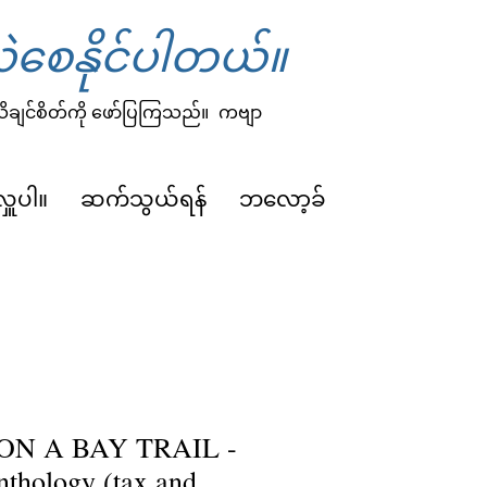
ဲစေနိုင်ပါတယ်။
 သိချင်စိတ်ကို ဖော်ပြကြသည်။
ကဗျာ
လှူပါ။
ဆက်သွယ်ရန်
ဘလော့ခ်
N A BAY TRAIL -
thology (tax and