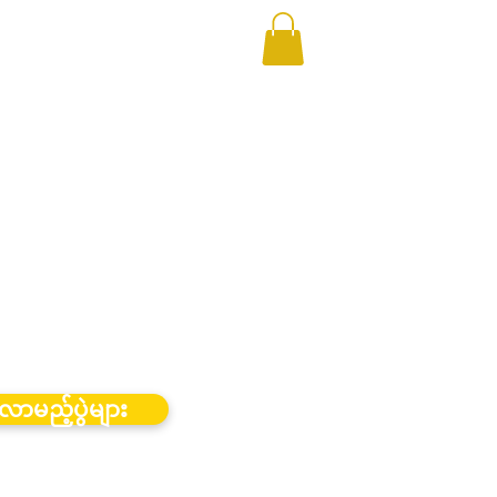
လာမည့်ပွဲများ