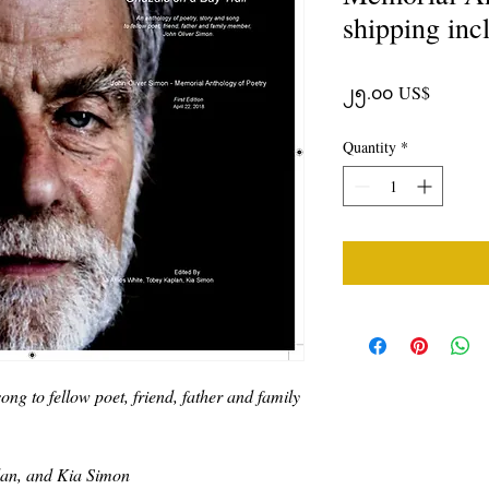
shipping inc
Price
၂၅.၀၀ US$
Quantity
*
ong to fellow poet, friend, father and family
lan, and Kia Simon