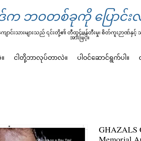
်က ဘဝတစ်ခုကို ပြောင်းလ
ျောင်းသားများသည် ၎င်းတို့၏ တီထွင်ဖန်တီးမှု၊ စိတ်ကူးဉာဏ်နှင့်
အားဖြင့်။
ဲ။
ငါတို့ဘာလုပ်တာလဲ။
ပါဝင်ဆောင်ရွက်ပါ။
GHAZALS O
Memorial An