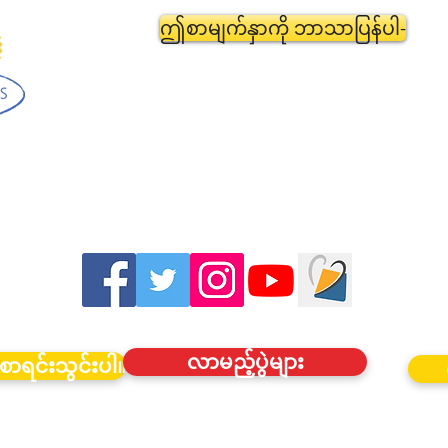
ဤစာမျက်နှာကို ဘာသာပြန်ပါ-
လာမည့်ပွဲများ
စာရင်းသွင်းပါ။