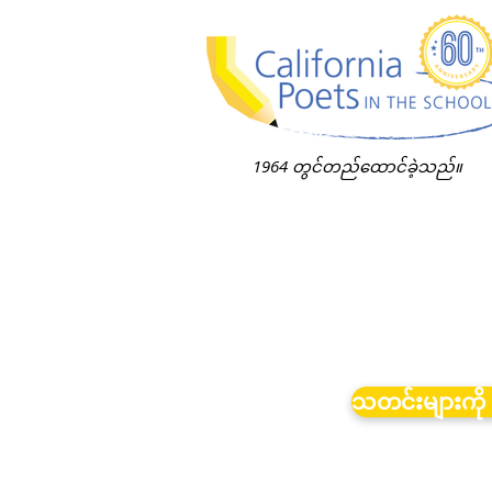
1964 တွင်တည်ထောင်ခဲ့သည်။
သတင်းများကို 