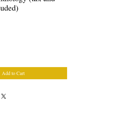
luded)
Add to Cart