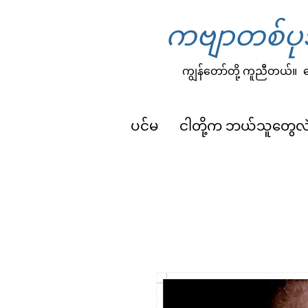
ကဗျာတစ်ပုဒ
ကျွန်တော်တို့ ကူညီတယ်။
က
ပင်မ
ငါတို့က ဘယ်သူတွေလ