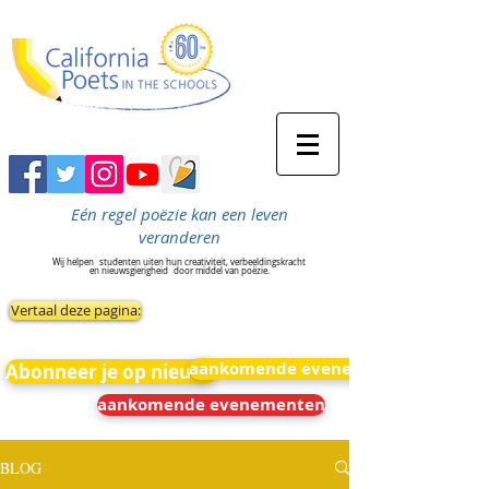
Eén regel poëzie kan een leven
veranderen
Wij helpen
studenten uiten hun creativiteit, verbeeldingskracht
en nieuwsgierigheid
door middel van poëzie.
Vertaal deze pagina:
aankomende evenementen
Abonneer je op nieuws
aankomende evenementen
BLOG