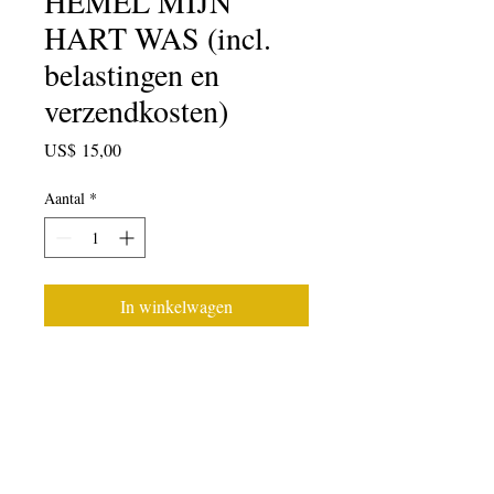
HEMEL MIJN
HART WAS (incl.
belastingen en
verzendkosten)
Prijs
US$ 15,00
Aantal
*
In winkelwagen
2014 Bloemlezing van
leerlinggedichten, dichter-
leraargedichten en lesplannen.
Bewerkt door Blake More, met een
voorwoord van Victoria Chang...