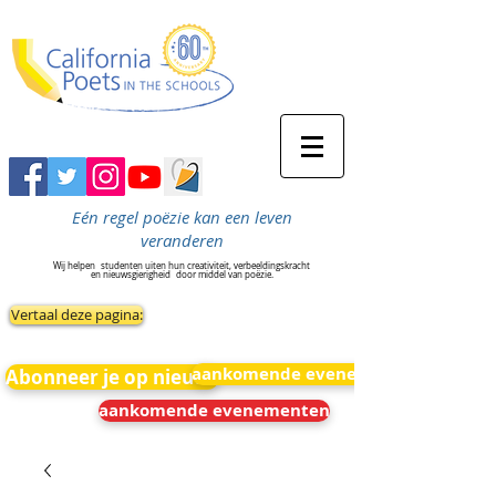
Eén regel poëzie kan een leven
veranderen
Wij helpen
studenten uiten hun creativiteit, verbeeldingskracht
en nieuwsgierigheid
door middel van poëzie.
Vertaal deze pagina:
aankomende evenementen
Abonneer je op nieuws
aankomende evenementen