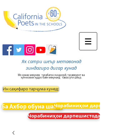
Як сатри шеър метавонад
зиндагиро дигар кунад
Мо кумак мекунем
талабагон эчодкорй, тасаввурот ва
кунчковии худро баён мекунанд
тавассути шеър.
Ин саҳифаро тарҷума кунед:
Чорабиниҳои дарпешистода
Ба Ахбор обуна шавед
Чорабиниҳои дарпешистода