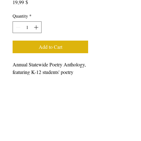
Price
19,99 $
Quantity
*
Add to Cart
Annual Statewide Poetry Anthology,
featuring K-12 students' poetry
generated from writing workshops
facilitated during the 2022-23 school
year, featuring students, poets, and
teaching artists from all over
California. We prefer that you
purchase books from other retailers as
we have a very small staff.
Please
click here to choose from a wide
variety of online retailers.
For bulk