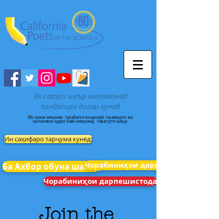
Як сатри шеър метавонад
зиндагиро дигар кунад
Мо кумак мекунем
талабагон эчодкорй, тасаввурот ва
кунчковии худро баён мекунанд
тавассути шеър.
Ин саҳифаро тарҷума кунед:
Чорабиниҳои дарпешистода
Ба Ахбор обуна шавед
Чорабиниҳои дарпешистода
Join the