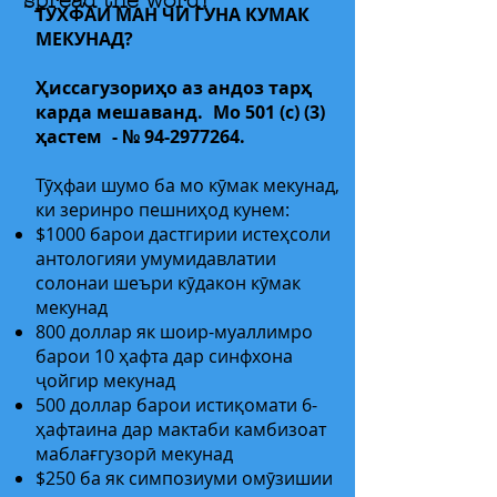
spread the word!
ТУХФАИ МАН ЧИ ГУНА КУМАК
МЕКУНАД?
Ҳиссагузориҳо аз андоз тарҳ
карда мешаванд.
Мо 501 (c) (3)
ҳастем
- №
94-2977264
.
Тӯҳфаи шумо ба мо кӯмак мекунад,
ки зеринро пешниҳод кунем:
​​
$1000 барои дастгирии истеҳсоли
антологияи умумидавлатии
солонаи шеъри кӯдакон кӯмак
мекунад
800 доллар як шоир-муаллимро
барои 10 ҳафта дар синфхона
ҷойгир мекунад
500 доллар барои истиқомати 6-
ҳафтаина дар мактаби камбизоат
маблағгузорӣ мекунад
$250 ба як симпозиуми омӯзишии