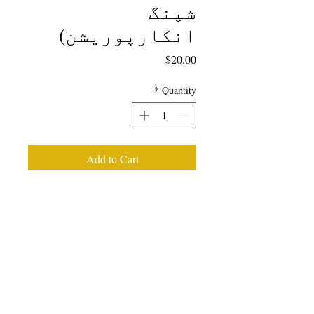
شپنگ
انکارپوریشن)
Price
$20.00
*
Quantity
Add to Cart
2017 100 سے زیادہ طلباء اور
شاعر استاد کی نظموں کا
مجموعہ۔ جولی ویلن کے ذریعہ
ترمیم شدہ، ڈانا جیویا کے
پیش لفظ کے ساتھ..."
شاعری میں
ایک خاص طاقت ہے کیونکہ یہ
زبان سے بنی ہے، وہ ذریعہ