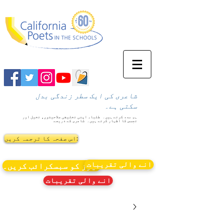
شاعری کی ایک سطر زندگی بدل
سکتی ہے۔
ہم مدد کرتے ہیں۔
طلباء اپنی تخلیقی صلاحیتوں، تخیل اور
تجسس کا اظہار کرتے ہیں۔
شاعری کے ذریعے
اس صفحہ کا ترجمہ کریں:
انے والی تقریبات
نیوز کو سبسکرائب کریں۔
انے والی تقریبات