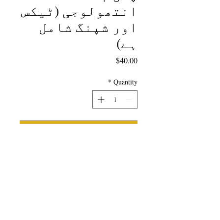
انتھولوجی (ٹیکس
اور شپنگ شامل
ہے)
Price
$40.00
*
Quantity
Add to Cart
شاعری کے مہینے کے لئے صرف
وقت پر! آپ کی زندگی میں
استاد کے لیے وہ خاص تحفہ —
ہماری
شاعری کراسنگ
لیسن
پلان کی کتاب جس میں
سنگنگ دی
فیدرز آف فریڈم
کے ساتھ بنڈل