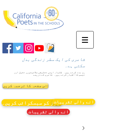
شاعری کی ایک سطر زندگی بدل
سکتی ہے۔
ہم مدد کرتے ہیں۔
طلباء اپنی تخلیقی صلاحیتوں، تخیل اور
تجسس کا اظہار کرتے ہیں۔
شاعری کے ذریعے
اس صفحہ کا ترجمہ کریں:
انے والی تقریبات
نیوز کو سبسکرائب کریں۔
انے والی تقریبات