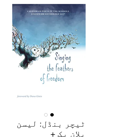
ٹیچر بنڈل: لیسن
پلان بک +