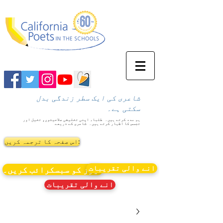
شاعری کی ایک سطر زندگی بدل
سکتی ہے۔
ہم مدد کرتے ہیں۔
طلباء اپنی تخلیقی صلاحیتوں، تخیل اور
تجسس کا اظہار کرتے ہیں۔
شاعری کے ذریعے
اس صفحہ کا ترجمہ کریں:
انے والی تقریبات
نیوز کو سبسکرائب کریں۔
انے والی تقریبات