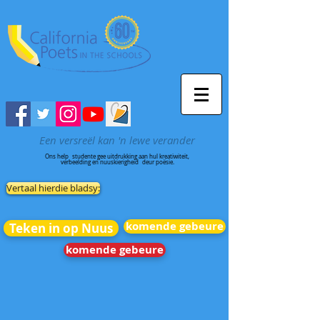
Een versreël kan 'n lewe verander
Ons help
studente gee uitdrukking aan hul kreatiwiteit,
verbeelding en nuuskierigheid
deur poësie.
Vertaal hierdie bladsy:
komende gebeure
Teken in op Nuus
komende gebeure