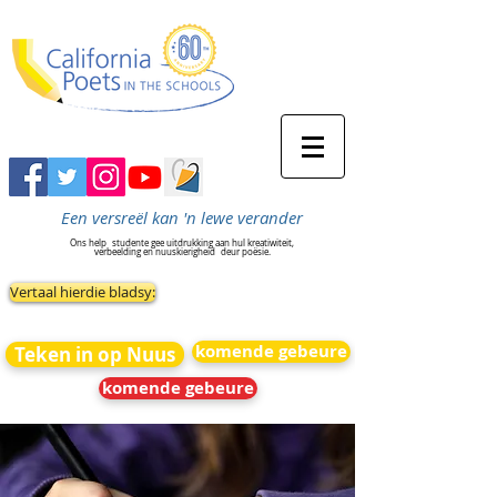
Een versreël kan 'n lewe verander
Ons help
studente gee uitdrukking aan hul kreatiwiteit,
verbeelding en nuuskierigheid
deur poësie.
Vertaal hierdie bladsy:
komende gebeure
Teken in op Nuus
komende gebeure