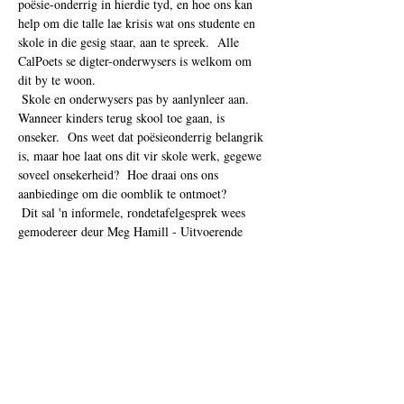
poësie-onderrig in hierdie tyd, en hoe ons kan 
help om die talle lae krisis wat ons studente en 
skole in die gesig staar, aan te spreek.  Alle 
CalPoets se digter-onderwysers is welkom om 
dit by te woon. 
 Skole en onderwysers pas by aanlynleer aan.  
Wanneer kinders terug skool toe gaan, is 
onseker.  Ons weet dat poësieonderrig belangrik 
is, maar hoe laat ons dit vir skole werk, gegewe 
soveel onsekerheid?  Hoe draai ons ons 
aanbiedinge om die oomblik te ontmoet? 
 Dit sal 'n informele, rondetafelgesprek wees 
gemodereer deur Meg Hamill - Uitvoerende 
Direkteur van California Poets in the Schools. 
Alle Digter-Onderwysers is welkom om dit by te 
woon en idees te deel, vrae te vra of bloot te 
luister.  Ons sal by mekaar leer.  Hierdi…
Show More
Tickets