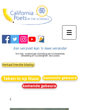
Een versreël kan 'n lewe verander
Ons help
studente gee uitdrukking aan hul kreatiwiteit,
verbeelding en nuuskierigheid
deur poësie.
Vertaal hierdie bladsy:
komende gebeure
Teken in op Nuus
komende gebeure