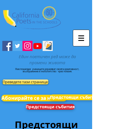
Един поетичен ред може да
промени живота
Ние помагаме
учениците изразяват своята креативност,
въображение и любопитство
чрез поезия.
Преведете тази страница:
Предстоящи събития
Абонирайте се за новини
Предстоящи събития
Предстоящи