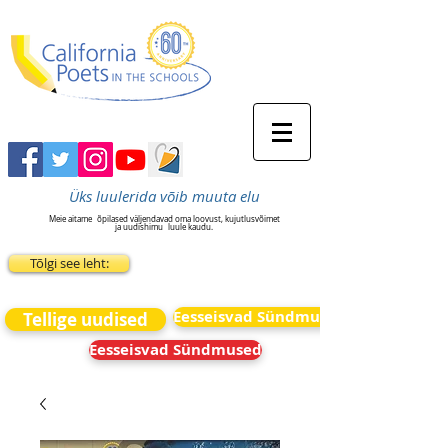
Üks luulerida võib muuta elu
Meie aitame
õpilased väljendavad oma loovust, kujutlusvõimet
ja uudishimu
luule kaudu.
Tõlgi see leht:
Eesseisvad Sündmused
Tellige uudised
Eesseisvad Sündmused