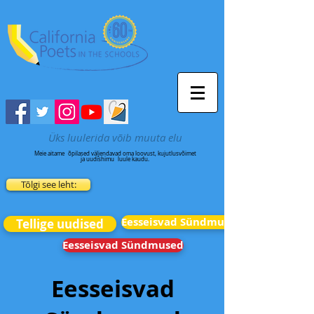
Üks luulerida võib muuta elu
Meie aitame
õpilased väljendavad oma loovust, kujutlusvõimet
ja uudishimu
luule kaudu.
Tõlgi see leht:
Eesseisvad Sündmused
Tellige uudised
Eesseisvad Sündmused
Eesseisvad