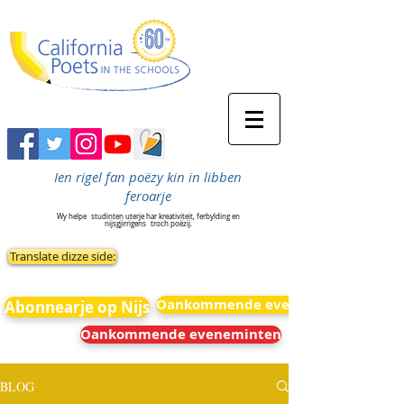
Ien rigel fan poëzy kin in libben
feroarje
Wy helpe
studinten uterje har kreativiteit, ferbylding en
nijsgjirrigens
troch poëzij.
Translate dizze side:
Oankommende eveneminten
Abonnearje op Nijs
Oankommende eveneminten
BLOG