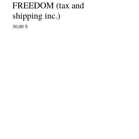
FREEDOM (tax and
shipping inc.)
Price
30,00 $
Quantity
*
Add to Cart
Take two! One for you and a friend,
too! On sale now through April 30th,
2018.
info@cpits.org
| Teléfono
415.221.4201
|
PO
Box 1328, Santa Rosa, CA 95402