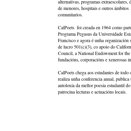
alternativas, programas extraescolares, 
de menores, hospitais e outros ámbitos
comunitarios.
CalPoets
foi creada en 1964 como part
Programa Pegasus da Universidade Esta
Francisco e agora é unha organización
de lucro 501(c)(3), co apoio do Californ
Council, a National Endowment for the 
fundacións, corporacións e xenerosas i
CalPoets chega aos estudantes de todo 
realiza unha conferencia anual, publica
antoloxía da mellor poesía estudantil do
patrocina lecturas e actuacións locais.
Copyright 2018
Poetas de California nas escola
501 (c) (3) sen ánimo de lucro