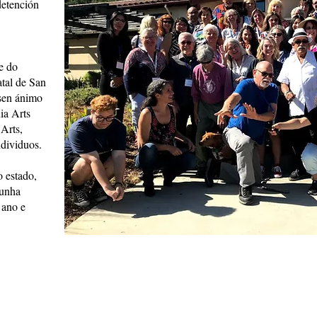
detención
e do
tal de San
 sen ánimo
ia Arts
Arts,
ndividuos.
o estado,
 unha
 ano e
s
info@cpits.org
| Teléfono 415.221.4201 