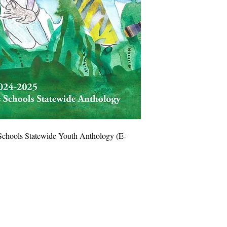
 Schools Statewide Youth Anthology (E-
s
info@cpits.org
| Teléfono 415.221.4201 