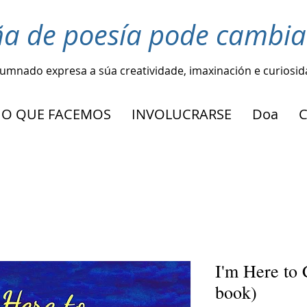
ña de poesía pode cambia
lumnado expresa a súa creatividade, imaxinación e curiosi
O QUE FACEMOS
INVOLUCRARSE
Doa
I'm Here to 
book)