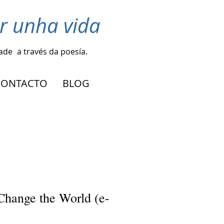
r unha vida
dade
a través da poesía.
CONTACTO
BLOG
Change the World (e-