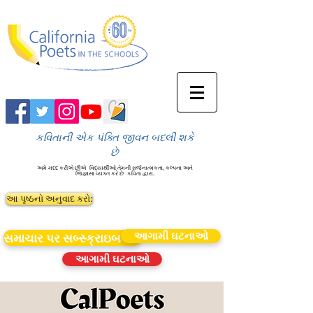
કવિતાની એક પંક્તિ જીવન બદલી શકે
છે
અમે મદદ કરીએ છીએ
વિદ્યાર્થીઓ તેમની સર્જનાત્મકતા, કલ્પના અને
જિજ્ઞાસા વ્યક્ત કરે છે
કવિતા દ્વારા.
આ પૃષ્ઠનો અનુવાદ કરો:
આગામી ઘટનાઓ
સમાચાર પર સબ્સ્ક્રાઇબ કરો
આગામી ઘટનાઓ