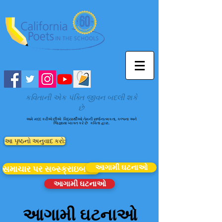
કવિતાની એક પંક્તિ જીવન બદલી શકે
છે
અમે મદદ કરીએ છીએ
વિદ્યાર્થીઓ તેમની સર્જનાત્મકતા, કલ્પના અને
જિજ્ઞાસા વ્યક્ત કરે છે
કવિતા દ્વારા.
આ પૃષ્ઠનો અનુવાદ કરો:
આગામી ઘટનાઓ
સમાચાર પર સબ્સ્ક્રાઇબ કરો
આગામી ઘટનાઓ
આગામી ઘટનાઓ