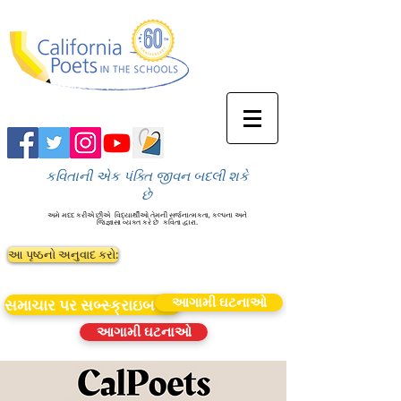
કવિતાની એક પંક્તિ જીવન બદલી શકે
છે
અમે મદદ કરીએ છીએ
વિદ્યાર્થીઓ તેમની સર્જનાત્મકતા, કલ્પના અને
જિજ્ઞાસા વ્યક્ત કરે છે
કવિતા દ્વારા.
આ પૃષ્ઠનો અનુવાદ કરો:
આગામી ઘટનાઓ
સમાચાર પર સબ્સ્ક્રાઇબ કરો
આગામી ઘટનાઓ