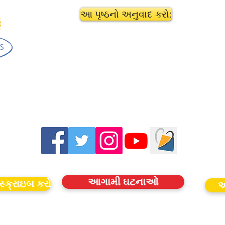
આ પૃષ્ઠનો અનુવાદ કરો:
આગામી ઘટનાઓ
સ્ક્રાઇબ કરો
આ