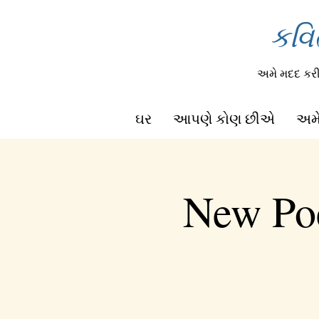
કવિ
અમે મદદ ક
ઘર
આપણે કોણ છીએ
અમે
New Poe