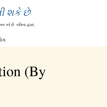
 શકે છે
્ત કરે છે
કવિતા દ્વારા.
લોગ
tion (By