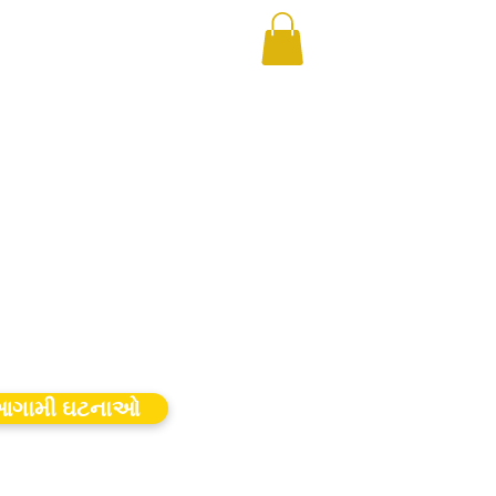
ગામી ઘટનાઓ