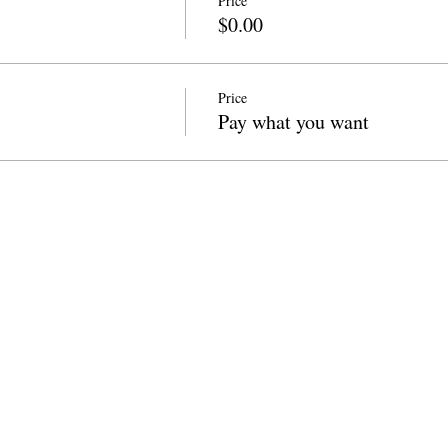
Price
$0.00
Price
Pay what you want
info@cpits.org
| ટેલ 415.221.4201 |