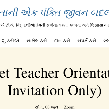
તાની એક પંક્તિ જીવન બદલી
રીએ છીએ
વિદ્યાર્થીઓ તેમની સર્જનાત્મકતા, કલ્પના અને જિજ્ઞાસા વ્યક
 શું કરીએ
સામેલ કરો
દાન કરો
સંપર્ક કરો
બ્
t Teacher Orienta
Invitation Only)
સોમ, 03 જૂન
  |  
Zoom