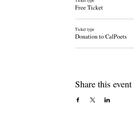
Ticket type
Free Ticket
Ticket type
Donation to CalPoets
Share this event
કૉપિરાઇટ 2018
શાળાઓમાં કેલિફોર્નિયાના કવિઓ
501 (c) (3) બિનનફાકારક