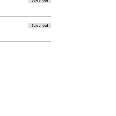
Sale ended
Sale ended
PO Box 1328, Santa Rosa, CA 95402