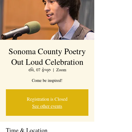
Sonoma County Poetry
Out Loud Celebration
રવિ, 07 ફેબ્રુ
  |  
Zoom
Come be inspired!
Registration is Closed
See other events
Time & Location