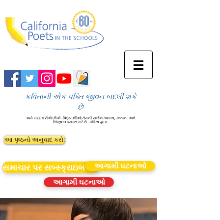
કવિતાની એક પંક્તિ જીવન બદલી શકે
છે
અમે મદદ કરીએ છીએ
વિદ્યાર્થીઓ તેમની સર્જનાત્મકતા, કલ્પના અને
જિજ્ઞાસા વ્યક્ત કરે છે
કવિતા દ્વારા.
આ પૃષ્ઠનો અનુવાદ કરો:
આગામી ઘટનાઓ
સમાચાર પર સબ્સ્ક્રાઇબ કરો
આગામી ઘટનાઓ