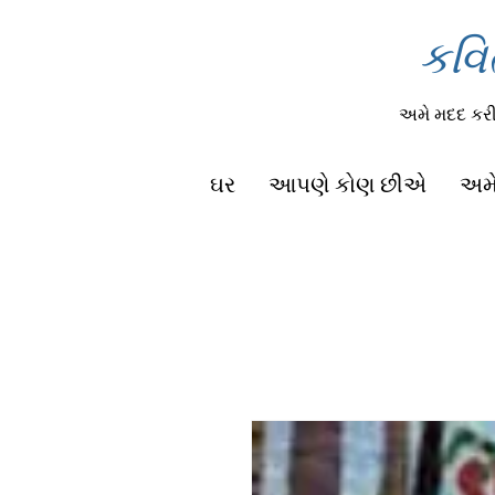
કવિ
અમે મદદ ક
ઘર
આપણે કોણ છીએ
અમે