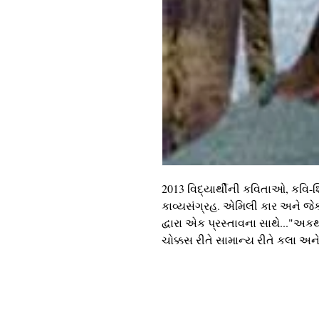
2013 વિદ્યાર્થીની કવિતાઓ, કવ
કાવ્યસંગ્રહ. એમિલી કાર અને જેકલ
દ્વારા એક પ્રસ્તાવના સાથે..."અ
ચોક્કસ રીતે સામાન્ય રીતે કલા અન
કૉપિરાઇટ 2018
શાળાઓમાં કેલિફોર્નિયાના કવિઓ
501 (c) (3) બિનનફાકારક