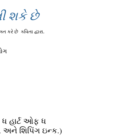
 શકે છે
્ત કરે છે
કવિતા દ્વારા.
લોગ
ુ ધ હાર્ટ ઓફ ધ
્સ અને શિપિંગ ઇન્ક.)