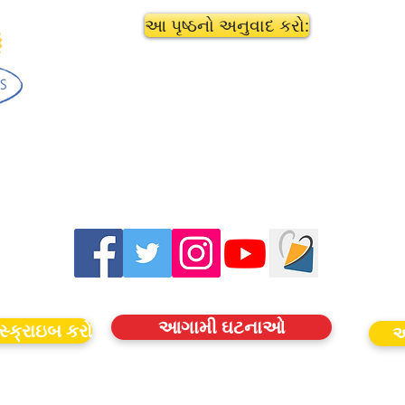
આ પૃષ્ઠનો અનુવાદ કરો:
આગામી ઘટનાઓ
સ્ક્રાઇબ કરો
આ