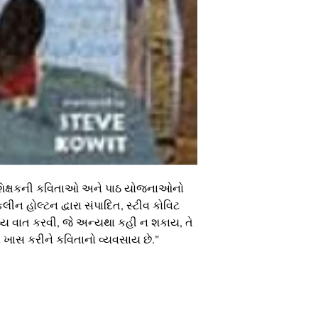
િ-શિક્ષકની કવિતાઓ અને પાઠ યોજનાઓનો
ીન હોલ્ટન દ્વારા સંપાદિત, સ્ટીવ કોવિટ
કથ્ય વાત કરવી, જે અન્યથા કહી ન શકાય, તે
ે ખાસ કરીને કવિતાનો વ્યવસાય છે."
info@cpits.org
| ટેલ 415.221.4201 |