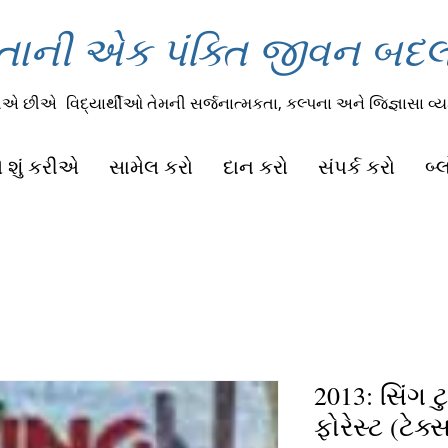
તાની એક પંક્તિ જીવન બદલી
રીએ છીએ
વિદ્યાર્થીઓ તેમની સર્જનાત્મકતા, કલ્પના અને જિજ્ઞાસા વ્યક
 શું કરીએ
સામેલ કરો
દાન કરો
સંપર્ક કરો
બ્
2013: સિંગ ટ
ફોરેસ્ટ (ટેક