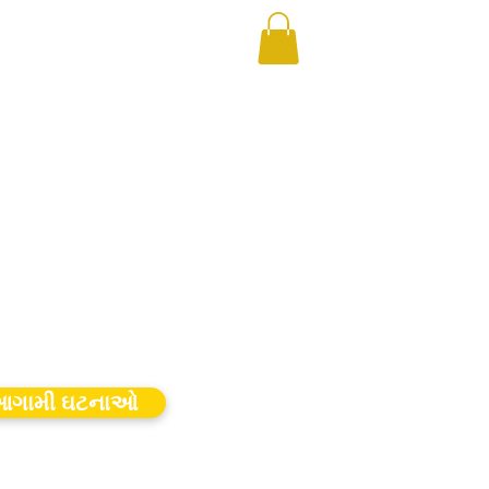
ગામી ઘટનાઓ