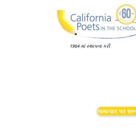
1964 માં સ્થાપના કરી
સમાચાર પર સબ્