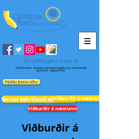
Ein ljóðlína getur breytt lífi
Við aðstoðum
nemendur tjá sköpunargáfu sína, ímyndunarafl
og forvitni
í gegnum ljóð.
Þýddu þessa síðu:
Viðburðir á næstunni
Gerast áskrifandi að fréttum
Viðburðir á næstunni
Viðburðir á