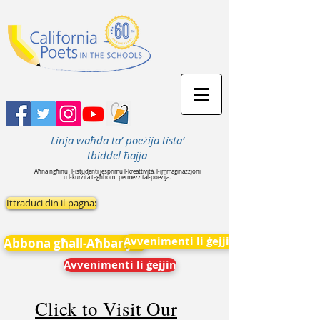
Linja waħda ta’ poeżija tista’
tbiddel ħajja
Aħna ngħinu
l-istudenti jesprimu l-kreattività, l-immaġinazzjoni
u l-kurżità tagħhom
permezz tal-poeżija.
Ittraduċi din il-paġna:
Avvenimenti li ġejjin
Abbona għall-Aħbarijiet
Avvenimenti li ġejjin
Click to Visit Our