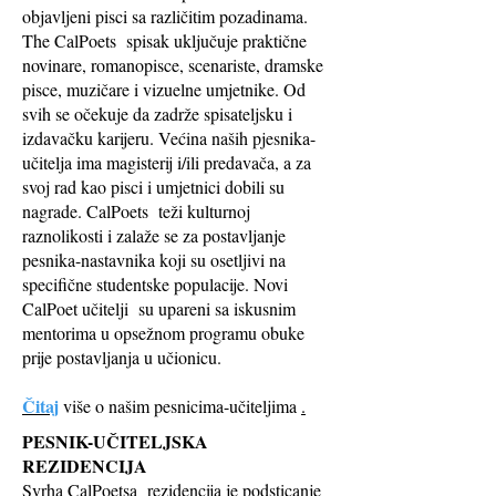
objavljeni pisci sa različitim pozadinama.
The CalPoets
spisak uključuje praktične
novinare, romanopisce, scenariste, dramske
pisce, muzičare i vizuelne umjetnike. Od
svih se očekuje da zadrže spisateljsku i
izdavačku karijeru. Većina naših pjesnika-
učitelja ima magisterij i/ili predavača, a za
svoj rad kao pisci i umjetnici dobili su
nagrade. CalPoets
teži kulturnoj
raznolikosti i zalaže se za postavljanje
pesnika-nastavnika koji su osetljivi na
specifične studentske populacije. Novi
CalPoet učitelji
su upareni sa iskusnim
mentorima u opsežnom programu obuke
prije postavljanja u učionicu.
Čitaj
više o našim pesnicima-učiteljima
.
PESNIK-UČITELJSKA
REZIDENCIJA
Svrha CalPoetsa
rezidencija je podsticanje