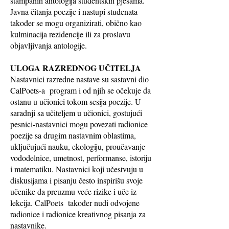
štampanih antologija studentskih pjesama.
Javna čitanja poezije i nastupi studenata
također se mogu organizirati, obično kao
kulminacija rezidencije ili za proslavu
objavljivanja antologije.
ULOGA RAZREDNOG UČITELJA
Nastavnici razredne nastave su sastavni dio
CalPoets-a
program i od njih se očekuje da
ostanu u učionici tokom sesija poezije. U
saradnji sa učiteljem u učionici, gostujući
pesnici-nastavnici mogu povezati radionice
poezije sa drugim nastavnim oblastima,
uključujući nauku, ekologiju, proučavanje
vododelnice, umetnost, performanse, istoriju
i matematiku. Nastavnici koji učestvuju u
diskusijama i pisanju često inspirišu svoje
učenike da preuzmu veće rizike i uče iz
lekcija. CalPoets
također nudi odvojene
radionice i radionice kreativnog pisanja za
nastavnike.