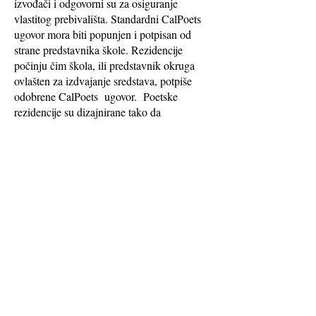
izvođači i odgovorni su za osiguranje
vlastitog prebivališta. Standardni CalPoets
ugovor mora biti popunjen i potpisan od
strane predstavnika škole. Rezidencije
počinju čim škola, ili predstavnik okruga
ovlašten za izdvajanje sredstava, potpiše
odobrene CalPoets
ugovor.
Poetske
rezidencije su dizajnirane tako da
odgovaraju potrebama programa svake
škole. Osnovna naknada za jednosatnu
nastavu iznosi 75-90 USD, što uključuje
vrijeme za pripremu i praćenje.
Za dodatnu
naknadu po dogovoru, ako je to predviđeno
ugovorom, Pesnici-nastavnici će urediti i
sastaviti studentsku antologiju koja
predstavlja najbolje pisanje sa rezidencije
(samo petnaest do šezdeset sesija). Škola
snosi troškove štamparske proizvodnje, koja
se može obaviti na licu mjesta, u okružnom
umnožavanju ili preko lokalnih štamparija.
Naknada za kilometražu može se tražiti od