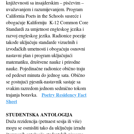
književnosti sa insajderskim – pisčevim –
uvažavanjem i razumijevanjem. Program
California Poets in the Schools susreće i
obogaćuje Kaliforniju
K-12 Common Core
Standardi za umjetnost engleskog jezika i
razvoj engleskog jezika. Radionice poezije
takođe uključuju standarde vizuelnih i
izvođačkih umetnosti i obogaćuju osnovni
nastavni plan i program uključujući
matematiku, društvene nauke i prirodne
nauke. Pojedinačne radionice obično traju
od pedeset minuta do jednog sata. Obično
se gostujući pjesnik-nastavnik sastaje sa
svakim razredom jednom sedmično tokom
Poetry Residency Fact
trajanja boravka.
Sheet
STUDENTSKA ANTOLOGIJA
Duža rezidencija (petnaest sesija ili više)
mogu se osmisliti tako da uključuju izradu