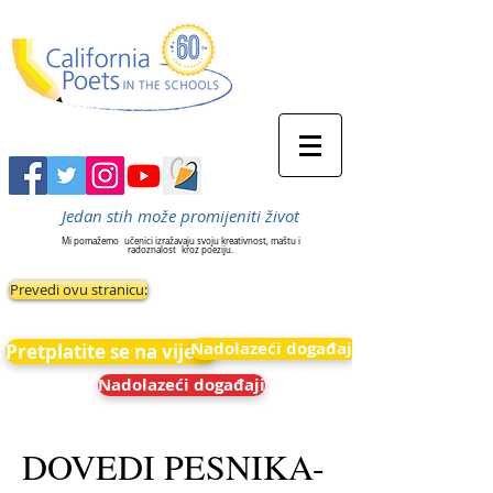
Jedan stih može promijeniti život
Mi pomažemo
učenici izražavaju svoju kreativnost, maštu i
radoznalost
kroz poeziju.
Prevedi ovu stranicu:
Nadolazeći događaji
Pretplatite se na vijesti
Nadolazeći događaji
DOVEDI PESNIKA-