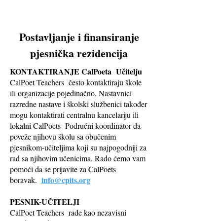
Postavljanje i finansiranje
pjesnička rezidencija
KONTAKTIRANJE CalPoeta
Učitelju
CalPoet Teachers
često kontaktiraju škole
ili organizacije pojedinačno. Nastavnici
razredne nastave i školski službenici također
mogu kontaktirati centralnu kancelariju ili
lokalni CalPoets
Područni koordinator da
poveže njihovu školu sa obučenim
pjesnikom-učiteljima koji su najpogodniji za
rad sa njihovim učenicima. Rado ćemo vam
pomoći da se prijavite za CalPoets
info@cpits.org
boravak.
PESNIK-UČITELJI
CalPoet Teachers
rade kao nezavisni