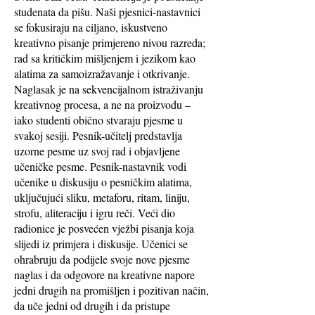
studenata da pišu. Naši pjesnici-nastavnici
se fokusiraju na ciljano, iskustveno
kreativno pisanje primjereno nivou razreda;
rad sa kritičkim mišljenjem i jezikom kao
alatima za samoizražavanje i otkrivanje.
Naglasak je na sekvencijalnom istraživanju
kreativnog procesa, a ne na proizvodu –
iako studenti obično stvaraju pjesme u
svakoj sesiji. Pesnik-učitelj predstavlja
uzorne pesme uz svoj rad i objavljene
učeničke pesme. Pesnik-nastavnik vodi
učenike u diskusiju o pesničkim alatima,
uključujući sliku, metaforu, ritam, liniju,
strofu, aliteraciju i igru reči. Veći dio
radionice je posvećen vježbi pisanja koja
slijedi iz primjera i diskusije. Učenici se
ohrabruju da podijele svoje nove pjesme
naglas i da odgovore na kreativne napore
jedni drugih na promišljen i pozitivan način,
da uče jedni od drugih i da pristupe