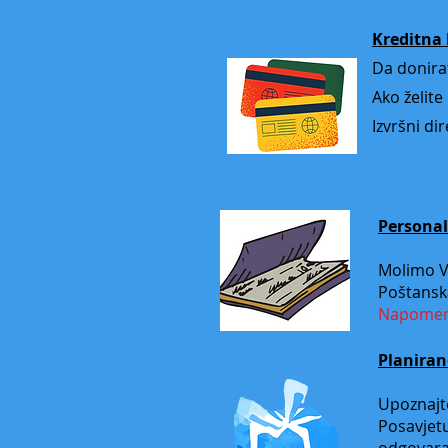
Kreditna 
Da donira
Ako želite
Izvršni di
Personal
Molimo Va
Poštansk
Napomena
Planiran
Upoznajte
Posavjetu
odgovara