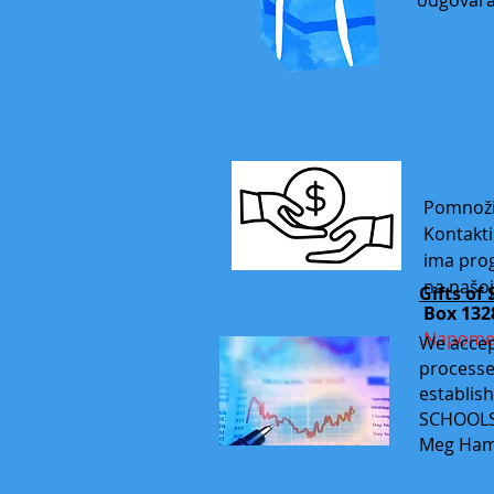
Matchin
Pomnoži
Kontakti
ima prog
na našoj
Gifts of
Box 132
Napomen
We accept
processe
establish
SCHOOLS 
Meg Hami