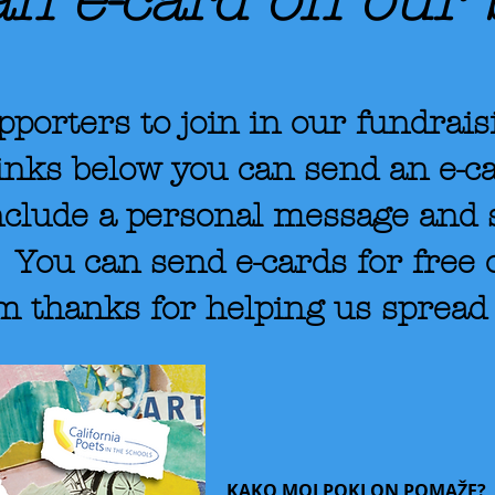
n e-card on our 
pporters to join in our fundra
links below you can send an e-c
nclude a personal message and 
 You can send e-cards for free 
rm thanks for helping us sprea
KAKO MOJ POKLON POMAŽE?