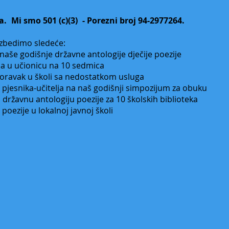
a.
Mi smo 501 (c)(3)
- Porezni broj 94-2977264.
zbedimo sledeće:
​​
aše godišnje državne antologije dječije poezije
lja u učionicu na 10 sedmica
 boravak u školi sa nedostatkom usluga
pjesnika-učitelja na naš godišnji simpozijum za obuku
državnu antologiju poezije za 10 školskih biblioteka
poezije u lokalnoj javnoj školi