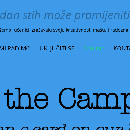
edan stih može promijeniti
ažemo
učenici izražavaju svoju kreativnost, maštu i radoznal
 MI RADIMO
UKLJUČITI SE
Donirati
KONT
 the Cam