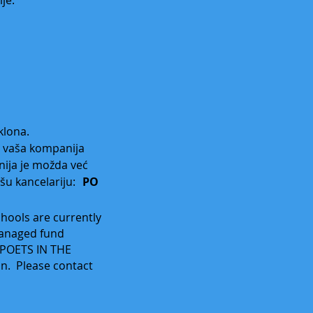
klona.
li vaša kompanija
ija je možda već
šu kancelariju:
PO
Schools are currently
managed fund
A POETS IN THE
. Please contact