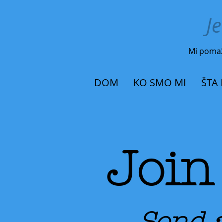
J
Mi pom
DOM
KO SMO MI
ŠTA
Join