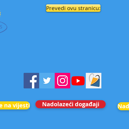
Prevedi ovu stranicu:
Nadolazeći događaji
e na vijesti
Nad