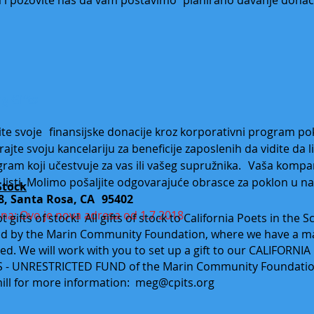
g Gifts
te svoje
finansijske donacije kroz korporativni program po
rajte svoju kancelariju za beneficije zaposlenih da vidite da 
ram koji učestvuje za vas ili vašeg supružnika.
Vaša kompan
 listi. Molimo pošaljite odgovarajuće obrasce za poklon u na
 Stock
8, Santa Rosa, CA
95402
a: Ovo je nova adresa od 1.7.2018
 gifts of stock! All gifts of stock to California Poets in the 
d by the Marin Community Foundation, where we have a 
ed. We will work with you to set up a gift to our CALIFORNI
- UNRESTRICTED FUND of the Marin Community Foundation
ll for more information:
meg@cpits.org