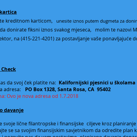
kartica
te kreditnom karticom,
unesite iznos putem dugmeta za donir
 da donirate fiksni iznos svakog mjeseca,
molim te nazovi 
rektor, na (415-221-4201) za postavljanje vaše ponavljajuće d
 Check
s da svoj ček platite na:
Kalifornijski pjesnici u školama
a adresa:
PO Box 1328, Santa Rosa, CA
95402
: Ovo je nova adresa od 1.7.2018
o davanje
 svoje lične filantropske i finansijske
ciljeve kroz planiranje
jte se sa svojim finansijskim savjetnikom da odredite plan k
 i pozovite nas da vam postavimo
planirano davanje donaci