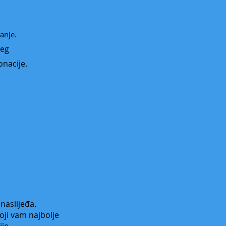
anje.
Meg
onacije.
 naslijeđa.
oji vam najbolje
je.