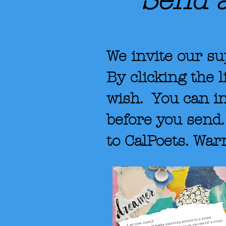
Send a
We invite our su
By clicking the 
wish. You can i
before you send.
to CalPoets. Wa