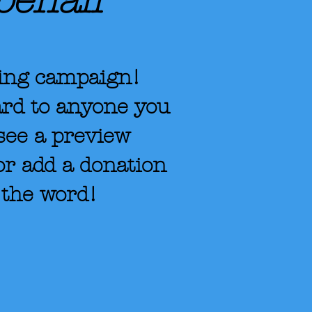
behalf
ising campaign!
ard to anyone you
see a preview
or add a donation
d the word!