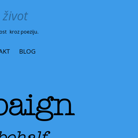
 život
ost
kroz poeziju.
AKT
BLOG
paign