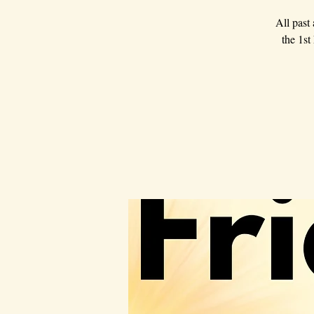
All past
the 1st