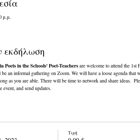
εσία
0 μ.μ.
ν εκδήλωση
ia Poets in the Schools' Poet-Teachers 
are welcome to attend the 1st
l be an informal gathering on Zoom. We will have a loose agenda that wi
ong as you are able. There will be time to network and share ideas.  Plea
e event, and send updates.  
Τιμή