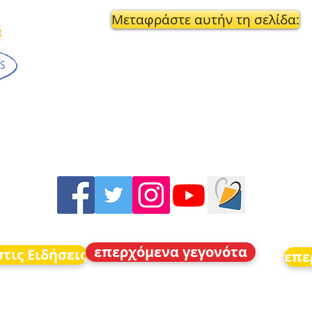
Μεταφράστε αυτήν τη σελίδα:
επερχόμενα γεγονότα
τις Ειδήσεις
επε