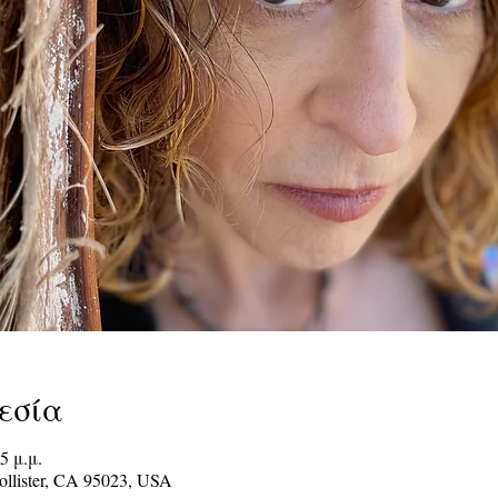
εσία
5 μ.μ.
Hollister, CA 95023, USA