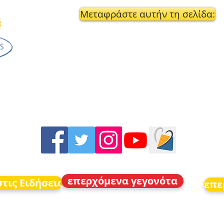
Μεταφράστε αυτήν τη σελίδα:
επερχόμενα γεγονότα
τις Ειδήσεις
επε