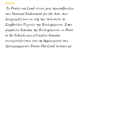
άλλα.
Το Poetry out Loud είναι μια πρωτοβουλία 
του National Endowment for the Arts, που 
διαχειρίζεται σε όλη την πολιτεία το 
Συμβούλιο Τεχνών της Καλιφόρνια. Στην 
κομητεία Sonoma της Καλιφόρνια, οι Poets 
in the Schools και η Creative Sonoma 
συνεργάζονται για τη δημιουργία του 
προγράμματος Poetry Out Loud τοπικά με 
πρόσθετη υποστήριξη από το Sonoma County 
Vinter's Foundation.
Εισιτήρια
Η πώληση τελείωσε
Τύπος εισιτηρίου
Free Ticket
Τιμή