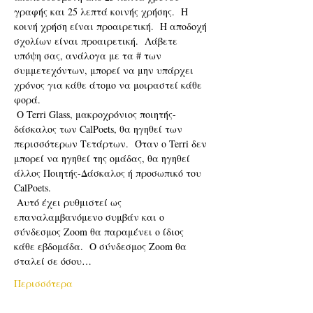
γραφής και 25 λεπτά κοινής χρήσης.  Η 
κοινή χρήση είναι προαιρετική.  Η αποδοχή 
σχολίων είναι προαιρετική.  Λάβετε 
υπόψη σας, ανάλογα με τα # των 
συμμετεχόντων, μπορεί να μην υπάρχει 
χρόνος για κάθε άτομο να μοιραστεί κάθε 
φορά. 
 Ο Terri Glass, μακροχρόνιος ποιητής-
δάσκαλος των CalPoets, θα ηγηθεί των 
περισσότερων Τετάρτων.  Όταν ο Terri δεν 
μπορεί να ηγηθεί της ομάδας, θα ηγηθεί 
άλλος Ποιητής-Δάσκαλος ή προσωπικό του 
CalPoets.
 Αυτό έχει ρυθμιστεί ως 
επαναλαμβανόμενο συμβάν και ο 
σύνδεσμος Zoom θα παραμένει ο ίδιος 
κάθε εβδομάδα.  Ο σύνδεσμος Zoom θα 
σταλεί σε όσου…
Περισσότερα