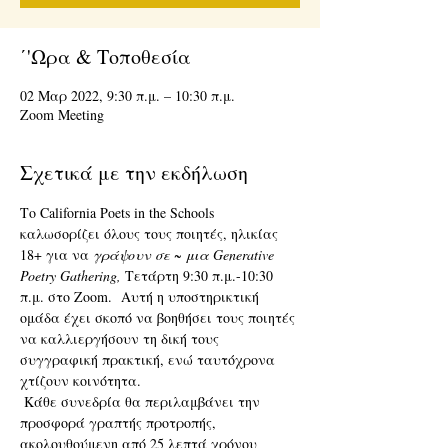
΄'Ωρα & Τοποθεσία
02 Μαρ 2022, 9:30 π.μ. – 10:30 π.μ.
Zoom Meeting
Σχετικά με την εκδήλωση
Το California Poets in the Schools 
καλωσορίζει όλους τους ποιητές, ηλικίας 
18+ για να 
γράψουν σε ~ μια Generative 
Poetry Gathering,
 Τετάρτη 9:30 π.μ.-10:30 
π.μ. στο Zoom.  Αυτή η υποστηρικτική 
ομάδα έχει σκοπό να βοηθήσει τους ποιητές 
να καλλιεργήσουν τη δική τους 
συγγραφική πρακτική, ενώ ταυτόχρονα 
χτίζουν κοινότητα. 
 Κάθε συνεδρία θα περιλαμβάνει την 
προσφορά γραπτής προτροπής, 
ακολουθούμενη από 25 λεπτά χρόνου 