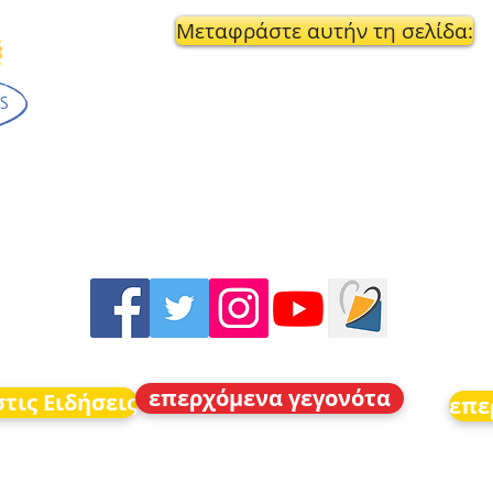
Μεταφράστε αυτήν τη σελίδα:
επερχόμενα γεγονότα
τις Ειδήσεις
επε