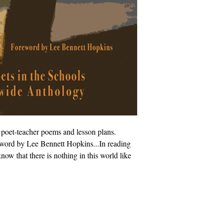
poet-teacher poems and lesson plans.
word by Lee Bennett Hopkins...In reading
now that there is nothing in this world like
ς στα σχολεία
info@cpits.org
| Τηλ. 415.221.4201 |