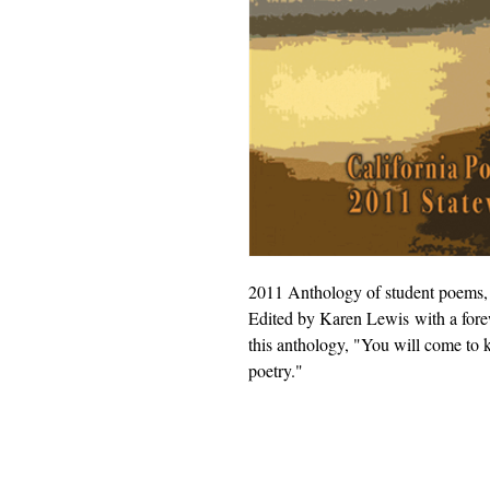
2011 Anthology of student poems, 
Edited by Karen Lewis with a fore
this anthology, "You will come to k
poetry."
Πνευματικά δικαιώματα 2018
Καλιφόρνια ποιητέ
501 (γ) (3) μη κερδοσκοπικός