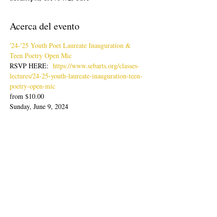
Acerca del evento
'24-'25 Youth Poet Laureate Inauguration & 
Teen Poetry Open Mic
RSVP HERE:  
https://www.sebarts.org/classes-
lectures/24-25-youth-laureate-inauguration-teen-
poetry-open-mic
from $10.00
Sunday, June 9, 2024
Doors: 4pm; Show: 4:30-6:30pm
Join us for an evening of poetry readings with 
our latest Youth Poet Laureate, Lisa Zheng & 
Ambassador, Sabine Wolpert followed by Teen 
Poetry Open Mic.
Mostrar más