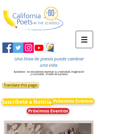
Una línea de poesía puede cambiar
una vida.
Ayúdamos
los estudiantes expresan su creatividad, imaginación
y curiosidad
a través de la poesía.
Translate this page:
Próximos Eventos
Suscríbete a Noticias
Próximos Eventos