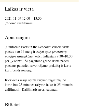
Laikas ir vieta
2021-11-09 12:00 – 13:30
„Zoom“ susitikimas
Apie renginį
„California Poets in the Schools“ kviečia visus
poetus nuo 14 metų ir
rašyti apie generatyvų
poezijos susirinkimą,
ketvirtadieniais 9.30–10.30
per „Zoom“. Ši pagalbinė grupė skirta padėti
poetams puoselėti savo rašymo praktiką ir kartu
kurti bendruomenę.
Kiekviena sesija apims rašymo raginimą, po
kurio bus 25 minutės rašymo laiko ir 25 minutės
dalijimosi. Dalijimasis neprivalomas.
Atsiliepimų priėmimas yra neprivalomas.
Bilietai
Terri Glass, ilgametė CalPoets poetė-mokytoja,
vadovaus daugeliui ketvirtadienių. Kai Terri