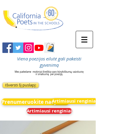
Viena poezijos eilutė gali pakeisti
gyvenimą
Mes padedame
mokiniai išreiškia savo kūrybiškumą, vaizduotę
ir smalsumą
per poeziją.
Išversti šį puslapį:
Artimiausi renginiai
Prenumeruokite naujienas
Artimiausi renginiai