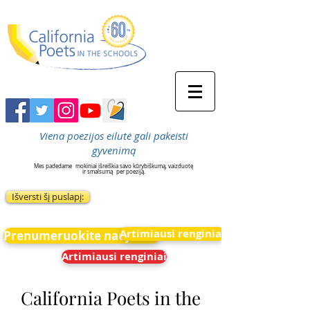
Viena poezijos eilutė gali pakeisti
gyvenimą
Mes padedame
mokiniai išreiškia savo kūrybiškumą, vaizduotę
ir smalsumą
per poeziją.
Išversti šį puslapį:
Artimiausi renginiai
Prenumeruokite naujienas
Artimiausi renginiai
California Poets in the