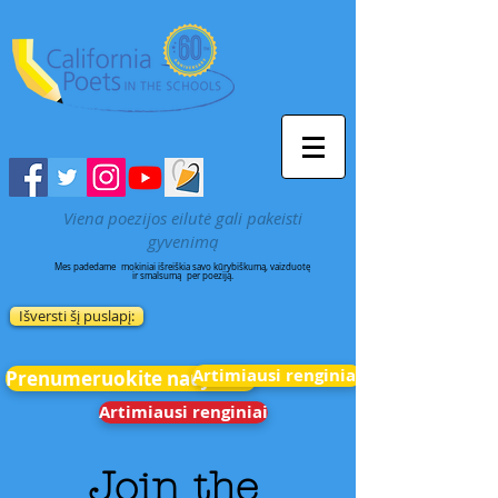
Viena poezijos eilutė gali pakeisti
gyvenimą
Mes padedame
mokiniai išreiškia savo kūrybiškumą, vaizduotę
ir smalsumą
per poeziją.
Išversti šį puslapį:
Artimiausi renginiai
Prenumeruokite naujienas
Artimiausi renginiai
Join the