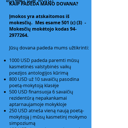
spread the word!
KAIP PADĖDA MANO DOVANA?
Įmokos yra atskaitomos iš
mokesčių.
Mes esame 501 (c) (3)
-
Mokesčių mokėtojo kodas
94-
2977264
.
Jūsų dovana padeda mums užtikrinti:
1000 USD padeda paremti mūsų
kasmetinės valstybinės vaikų
poezijos antologijos kūrimą
800 USD už 10 savaičių pasodina
poetą-mokytoją klasėje
500 USD finansuoja 6 savaičių
rezidentūrą nepakankamai
aptarnaujamoje mokykloje
250 USD atneša vieną naują poetą-
mokytoją į mūsų kasmetinį mokymo
simpoziumą