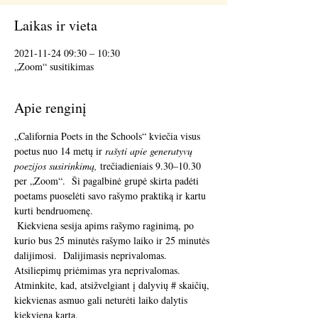
Laikas ir vieta
2021-11-24 09:30 – 10:30
„Zoom“ susitikimas
Apie renginį
„California Poets in the Schools“ kviečia visus 
poetus nuo 14 metų ir 
rašyti apie generatyvų 
poezijos susirinkimą,
 trečiadieniais 9.30–10.30 
per „Zoom“.  Ši pagalbinė grupė skirta padėti 
poetams puoselėti savo rašymo praktiką ir kartu 
kurti bendruomenę. 
 Kiekviena sesija apims rašymo raginimą, po 
kurio bus 25 minutės rašymo laiko ir 25 minutės 
dalijimosi.  Dalijimasis neprivalomas.  
Atsiliepimų priėmimas yra neprivalomas.  
Atminkite, kad, atsižvelgiant į dalyvių # skaičių, 
kiekvienas asmuo gali neturėti laiko dalytis 
kiekvieną kartą. 