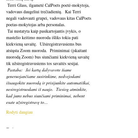
 Terri Glass, ilgametė CalPoets poetė-mokytoja, 
vadovaus daugeliui trečiadienių.  Kai Terri 
negali vadovauti grupei, vadovaus kitas CalPoets 
poetas-mokytojas arba personalas.
 Tai nustatyta kaip pasikartojantis įvykis, o 
mastelio keitimo nuoroda išliks tokia pati 
kiekvieną savaitę.  Užsiregistravusiems bus 
atsiųsta Zoom nuoroda.  Priminimai (įskaitant 
nuorodą Zoom) bus siunčiami kiekvieną savaitę 
tik užsiregistravusiems tos savaitės sesijai. 
Pastaba:
Jei kartą dalyvavote šiame 
generuojančiame susirinkime, nedvejodami 
išsaugokite nuorodą ir prisijunkite automatiškai, 
nesiregistruodami iš naujo.
Tiesiog atminkite, 
kad jums nebus siunčiami priminimai, nebent 
esate užsiregistravę to…
Rodyti daugiau
Bilietai