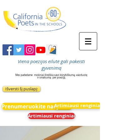
Viena poezijos eilutė gali pakeisti
gyvenimą
Mes padedame
mokiniai išreiškia savo kūrybiškumą, vaizduotę
ir smalsumą
per poeziją.
Išversti šį puslapį:
Artimiausi renginiai
Prenumeruokite naujienas
Artimiausi renginiai