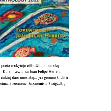
, poeto-mokytojo eilėraščiai ir pamokų
ir Karen Lewis su Juan Felipe Herrera
rinkinį daro nuostabų... yra gerumo širdis ir
 šeima, visuomene, žmonėmis ir žvaigždžių
lose
info@cpits.org
| Tel 415.221.4201 |