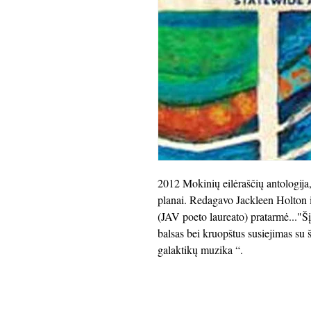
2012 Mokinių eilėraščių antologija
planai. Redagavo Jackleen Holton 
(JAV poeto laureato) pratarmė..."Šį 
balsas bei kruopštus susiejimas su
galaktikų muzika “.
Autorių teisės 2018 m
Kalifornijos poetai mokyk
501 (c) (3) ne pelno