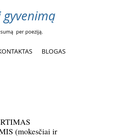
ti gyvenimą
alsumą
per poeziją.
KONTAKTAS
BLOGAS
VERTIMAS
S (mokesčiai ir