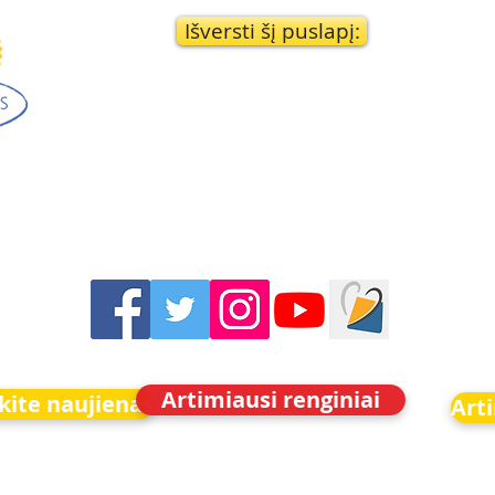
Išversti šį puslapį:
Artimiausi renginiai
ite naujienas
Arti