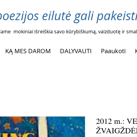
oezijos eilutė gali pakeis
dame
mokiniai išreiškia savo kūrybiškumą, vaizduotę ir sm
KĄ MES DAROM
DALYVAUTI
Paaukoti
2012 m.: 
ŽVAIGŽDĖMI