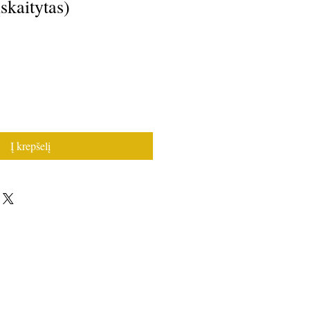
skaitytas)
Į krepšelį