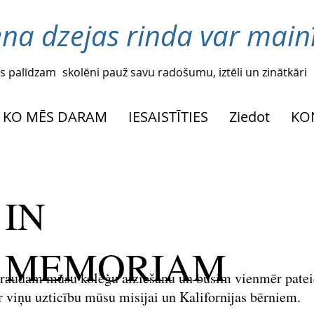
ena dzejas rinda var mainī
s palīdzam
skolēni pauž savu radošumu, iztēli un zinātkāri
KO MĒS DARAM
IESAISTĪTIES
Ziedot
KO
IN
MEMORIAM
raudam mūsu kolēģu aiziešanu un būsim vienmēr patei
r viņu uzticību mūsu misijai un Kalifornijas bērniem.