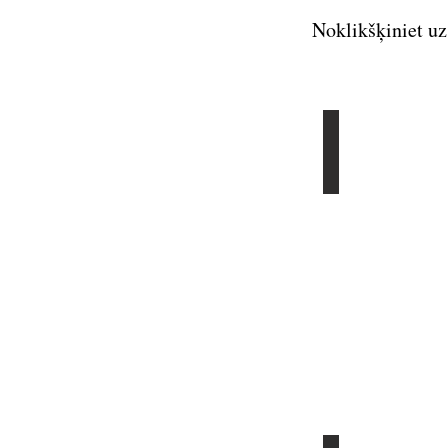
Noklikšķiniet uz
Penelope La 
Sonoma
County
-
3/23/18