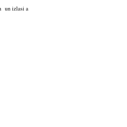
ām un izlasi a
y Savren