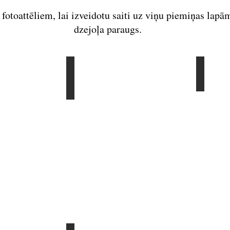
 fotoattēliem, lai izveidotu saiti uz viņu piemiņas lap
dzejoļa paraugs.
Montagne
John Oliver Simon
Shelle
Alameda
Ventura
County
County
-
-
01/16/18
6/28/17