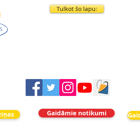
Tulkot šo lapu:
Gaidāmie notikumi
ziņas
Gai