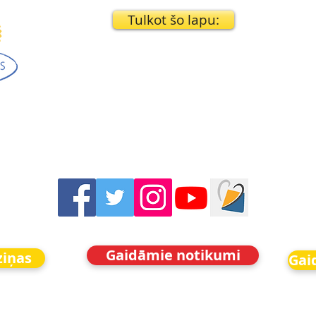
Tulkot šo lapu:
Gaidāmie notikumi
ziņas
Gai