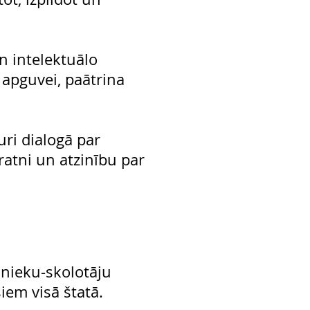
n intelektuālo
 apguvei, paātrina
uri dialogā par
ratni un atzinību par
jnieku-skolotāju
iem visā štatā.