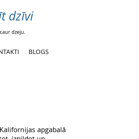
t dzīvi
caur dzeju.
NTAKTI
BLOGS
 Kalifornijas apgabalā
tot, izpildot un