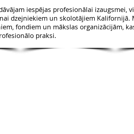
iedāvājam iespējas profesionālai izaugsmei,
anai dzejniekiem un skolotājiem Kalifornijā.
oniem, fondiem un mākslas organizācijām, ka
rofesionālo praksi.
info@cpits.org
| Tālr. 415.221.4201 |