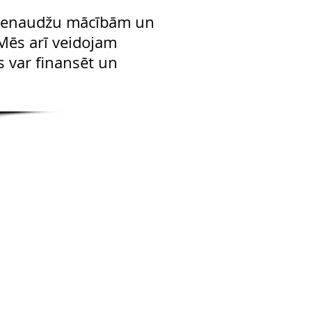
 vienaudžu mācībām un
 Mēs arī veidojam
s var finansēt un
PO Box 1328, Santa Rosa, CA 95402