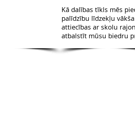
Kā dalības tīkls mēs p
palīdzību līdzekļu vākš
attiecības ar skolu raj
atbalstīt mūsu biedru p
Autortiesības 2018
Kalifornijas dzejnieki skolās
501 (c) (3) bezpeļņas