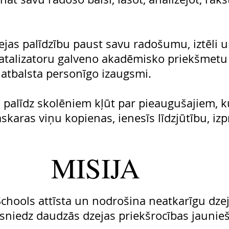
jas palīdzību paust savu radošumu, iztēli u
 katalizatoru galveno akadēmisko priekšmetu
 atbalsta personīgo izaugsmi.
 palīdz skolēniem kļūt par pieaugušajiem, k
aras viņu kopienas, ienesīs līdzjūtību, izp
MISIJA
 Schools attīsta un nodrošina neatkarīgu dze
 sniedz daudzās dzejas priekšrocības jaunieš