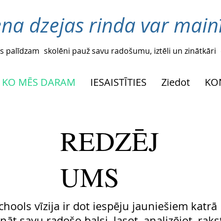
ena dzejas rinda var mainī
s palīdzam
skolēni pauž savu radošumu, iztēli un zinātkāri
KO MĒS DARAM
IESAISTĪTIES
Ziedot
KO
REDZĒJ
UMS
chools vīzija ir dot iespēju jauniešiem katrā
ināt savu radošo balsi, lasot, analizējot, raks