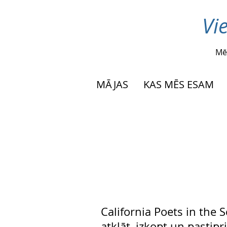
Vi
Mē
MĀJAS
KAS MĒS ESAM
California Poets in the S
atklāt, izkopt un pastipr