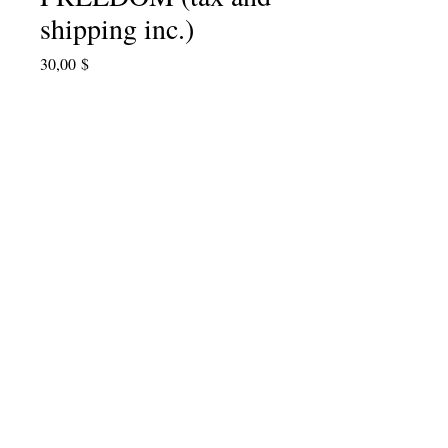
shipping inc.)
Cena
30,00 $
Daudzums
*
Pievienot grozam
Take two! One for you and a friend,
too! On sale now through April 30th,
2018.
info@cpits.org
| Tālr.
415.221.4201
|
PO Box
1328, Santa Rosa, CA 95402