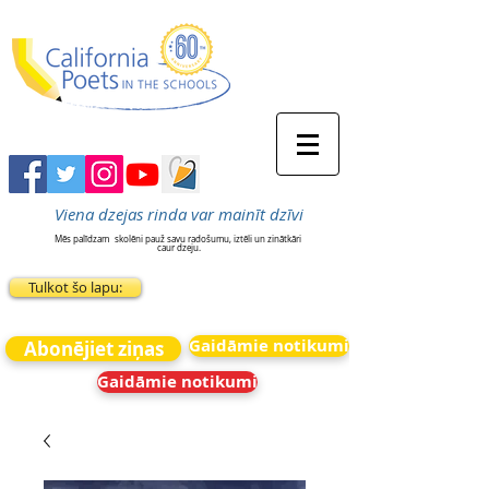
Viena dzejas rinda var mainīt dzīvi
Mēs palīdzam
skolēni pauž savu radošumu, iztēli un zinātkāri
caur dzeju.
Tulkot šo lapu:
Gaidāmie notikumi
Abonējiet ziņas
Gaidāmie notikumi