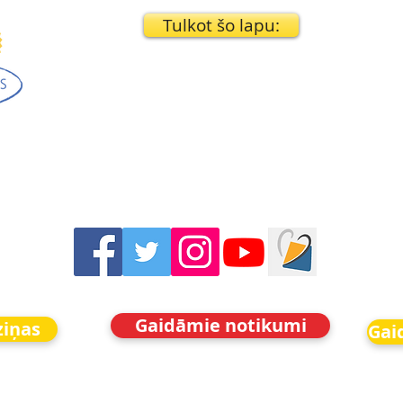
Tulkot šo lapu:
Gaidāmie notikumi
ziņas
Gai