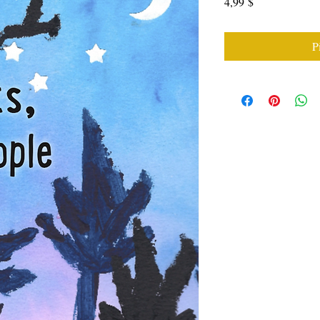
Cena
4,99 $
P