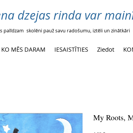
ena dzejas rinda var mainī
s palīdzam
skolēni pauž savu radošumu, iztēli un zinātkāri
KO MĒS DARAM
IESAISTĪTIES
Ziedot
KO
My Roots, M